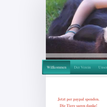
Willkommen
Der Verein
Unser
Jetzt per paypal spenden.
Die Tiere sagen danke!