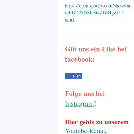
https://open.spotify.com/show/0n
mLBD27DMr8i4ZDS4gZJL?
nd=1
Gib uns ein Like bei
facebook:
Teilen
Folge uns bei
!
Instagram
Hier gehts zu unserem
.
Youtube-Kanal